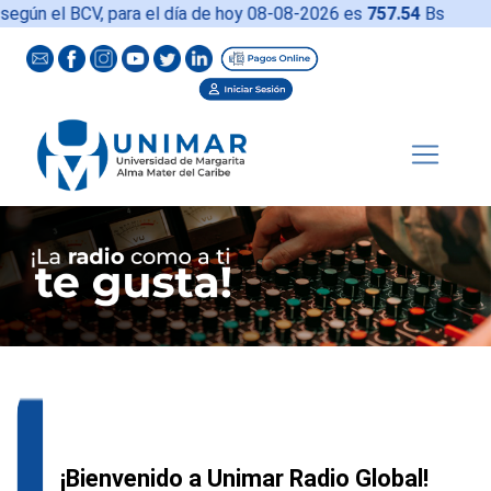
gún el BCV, para el día de hoy
08-08-2026 es
757.54
Bs
¡Bienvenido a Unimar Radio Global!