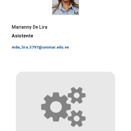
Marianny De Lira
Asistente
mde_lira.3797@unimar.edu.ve