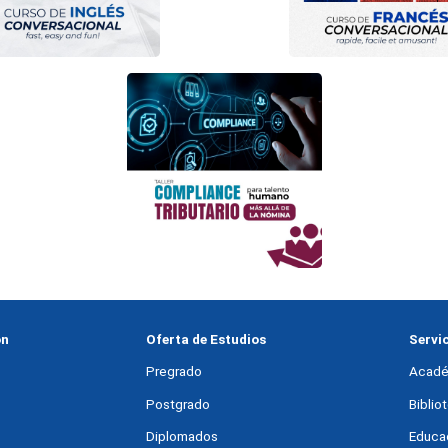
ón
Oferta de Estudios
Servi
Pregrado
Acadé
Postgrado
Bibli
Diplomados
Educac