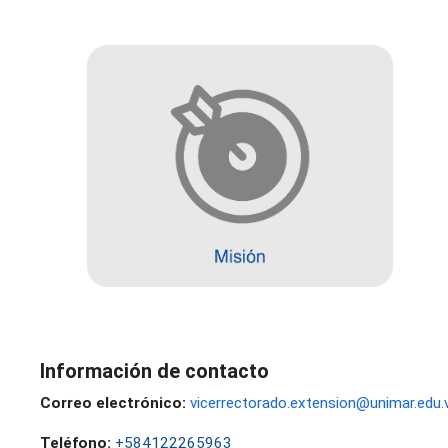
Información de contacto
Correo electrónico:
vicerrectorado.extension@unimar.edu.
Teléfono:
+584122265963