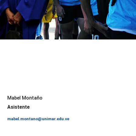
Mabel Montaño
Asistente
mabel.montano@unimar.edu.ve