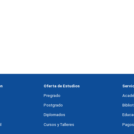
ón
Oferta de Estudios
Servi
Pregrado
Acadé
Postgrado
Bibli
Diplomados
Educac
l
Cursos y Talleres
Pagos