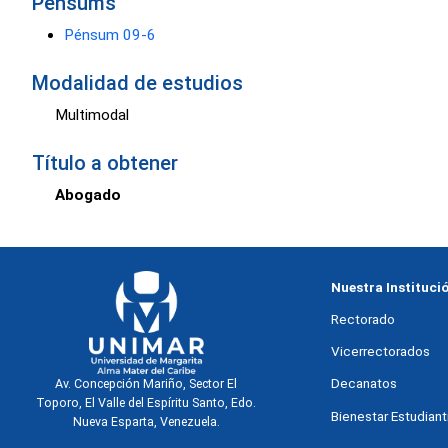
Pénsums
Pénsum 09-6
Modalidad de estudios
Multimodal
Título a obtener
Abogado
Nuestra Instituci
Rectorado
Vicerrectorados
Decanatos
Av. Concepción Mariño, Sector El
Toporo, El Valle del Espíritu Santo, Edo.
Bienestar Estudianti
Nueva Esparta, Venezuela.