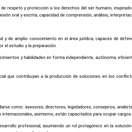
s de respeto y protección a los derechos del ser humano, inspirado
resión oral y escrita; capacidad de comprensión, análisis, interpreta
dad y de amplio conocimiento en el área jurídica, capaces de def
r el estudio y la preparación.
entos y habilidades en forma independiente, autónoma, eficiente, éti
ial que contribuyan a la producción de soluciones en los conflicto
rse como: asesores, directores, legisladores, consejeros, analistas,
es internacionales, asimismo, están capacitados para ocupar cargos 
esarrollo profesional, asumiendo un rol protagónico en la solució