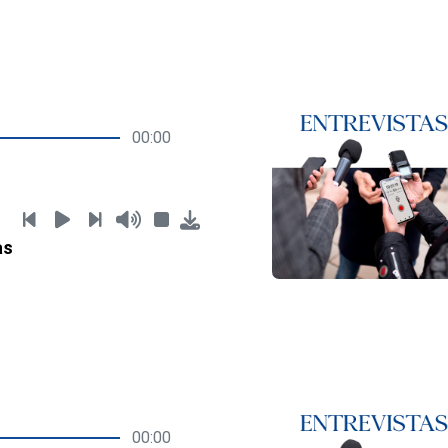
00:00
as
00:00