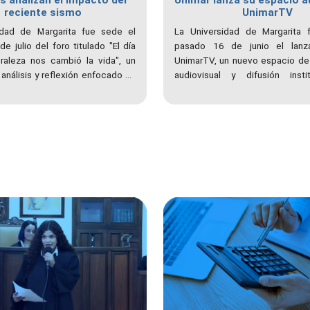
s analizan el impacto del
Unimar lanza su espacio a
reciente sismo
UnimarTV
idad de Margarita fue sede el
La Universidad de Margarita f
e julio del foro titulado "El día
pasado 16 de junio el lanz
raleza nos cambió la vida", un
UnimarTV, un nuevo espacio de
análisis y reflexión enfocado en
audiovisual y difusión instit
as secuelas del doble sismo
proyecto, que representa la e
o el 24 de junio. El evento,
antiguo laboratorio de prác
por las cátedras libres Prometeo
institución, está concebido para
llalba en alianza con el grupo
de pódcasts, documentales, e
lar, reunió a especialistas de la
cápsulas informativas y noticiero
n y la ingeniería para evaluar la
ante la emergencia e impulsar
 prevención en el país.