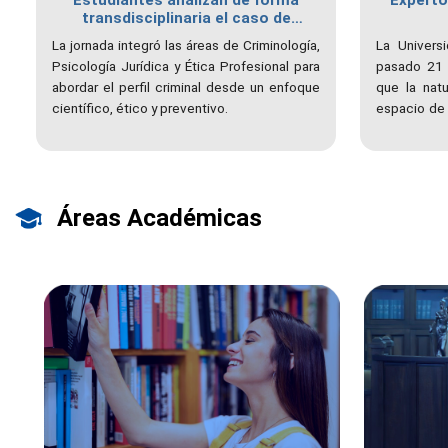
Estudiantes analizan de forma
Experto
transdisciplinaria el caso de
Dorángel Vargas "El comegente"
La jornada integró las áreas de Criminología,
La Univers
Psicología Jurídica y Ética Profesional para
pasado 21 d
abordar el perfil criminal desde un enfoque
que la natu
científico, ético y preventivo.
espacio de 
abordar l
registrad
organizado 
y Jóvito Vi
Áreas Académicas
Región Insu
comunicació
respuesta 
políticas de