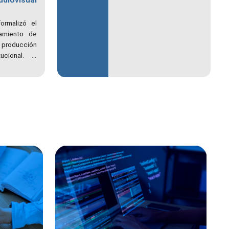
udiovisual
de pregrado desde el
14 hasta el 17 de
ormalizó el
septiembre;
amiento de
rezagados y pregrado
 producción
desde el 18 al 23 de
ucional. El
septiembre; y las de
volución del
postgrado desde el
ticas de la
21 de septiembre
 la creación
hasta el 2 de octubre
ntrevistas,
s.