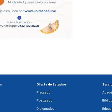
ón
Oferta de Estudios
Servi
Pregrado
Acadé
Postgrado
Bibli
Diplomados
Educac