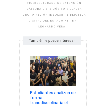
VICERRECTORADO DE EXTENSIÓN
CÁTEDRA LIBRE JÓVITO VILLALBA
GRUPO REGIÓN INSULAR
BIBLIOTECA
DIGITAL DEL ESTADO NE
DR.
LEONARDO VERA
También le puede interesar
Estudiantes analizan de
forma
transdisciplinaria el