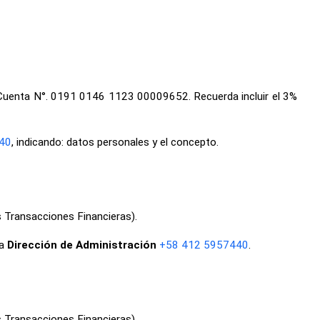
, Cuenta N°. 0191 0146 1123 00009652. Recuerda incluir el 3%
40
, indicando: datos personales y el concepto.
s Transacciones Financieras).
la
Dirección de Administración
+58 412 5957440
.
s Transacciones Financieras).