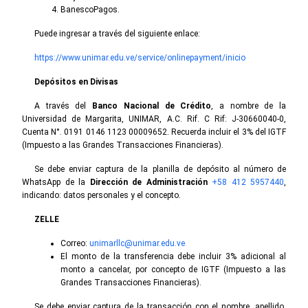
BanescoPagos.
Puede ingresar a través del siguiente enlace:
https://www.unimar.edu.ve/service/onlinepayment/inicio
Depósitos en Divisas
A través del
Banco Nacional de Crédito
, a nombre de la
Universidad de Margarita, UNIMAR, A.C. Rif. C Rif: J-30660040-0,
Cuenta N°. 0191 0146 1123 00009652. Recuerda incluir el 3% del IGTF
(Impuesto a las Grandes Transacciones Financieras).
Se debe enviar captura de la planilla de depósito al número de
WhatsApp de la
Dirección de Administración
+58 412 5957440
,
indicando: datos personales y el concepto.
ZELLE
Correo:
unimarllc@unimar.edu.ve
El monto de la transferencia debe incluir 3% adicional al
monto a cancelar, por concepto de IGTF (Impuesto a las
Grandes Transacciones Financieras).
Se debe enviar captura de la transacción con el nombre, apellido,