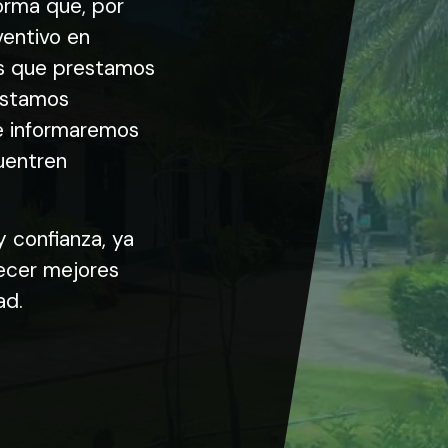
orma que, por
entivo en
ios que prestamos
Estamos
e informaremos
uentren
confianza, ya
ecer mejores
ad.