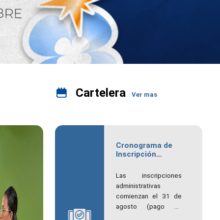
Cartelera
Ver mas
Cronograma de
Inscripción
Administrativa y
Académica del
Las inscripciones
Trimestre
administrativas
septiembre -
comienzan el 31 de
diciembre 2026
agosto (pago en
línea) y el 3 de