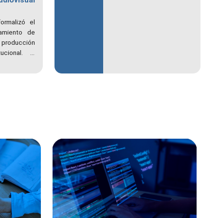
udiovisual
desempeño de la
educación
ormalizó el
universitaria, que
amiento de
inicia el 29 de
 producción
septiembre de 2026 y
ucional. El
culmina el 30 de abril
volución del
de 2027
ticas de la
 la creación
ntrevistas,
s.