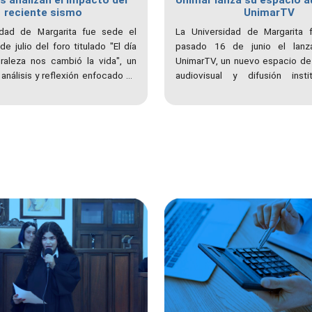
s analizan el impacto del
Unimar lanza su espacio a
reciente sismo
UnimarTV
idad de Margarita fue sede el
La Universidad de Margarita f
e julio del foro titulado "El día
pasado 16 de junio el lanz
raleza nos cambió la vida", un
UnimarTV, un nuevo espacio de
análisis y reflexión enfocado en
audiovisual y difusión instit
as secuelas del doble sismo
proyecto, que representa la e
o el 24 de junio. El evento,
antiguo laboratorio de prác
por las cátedras libres Prometeo
institución, está concebido para
llalba en alianza con el grupo
de pódcasts, documentales, e
lar, reunió a especialistas de la
cápsulas informativas y noticiero
n y la ingeniería para evaluar la
ante la emergencia e impulsar
 prevención en el país.