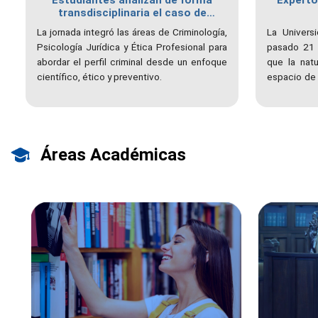
Estudiantes analizan de forma
Experto
transdisciplinaria el caso de
Dorángel Vargas "El comegente"
La jornada integró las áreas de Criminología,
La Univers
Psicología Jurídica y Ética Profesional para
pasado 21 d
abordar el perfil criminal desde un enfoque
que la natu
científico, ético y preventivo.
espacio de 
abordar l
registrad
organizado 
y Jóvito Vi
Áreas Académicas
Región Insu
comunicació
respuesta 
políticas de